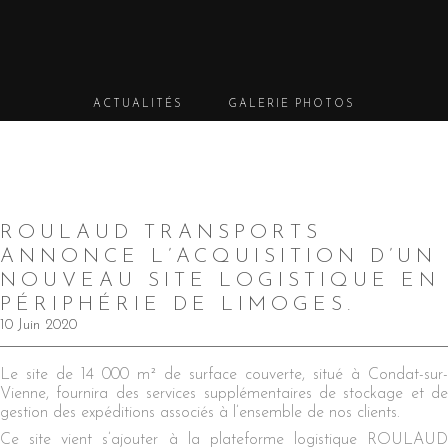
ACTUALITÉS
GALERIE PHOTOS
ROULAUD TRANSPORTS
ANNONCE L’ACQUISITION D’UN
NOUVEAU SITE LOGISTIQUE EN
PÉRIPHÉRIE DE LIMOGES.
10 Juin 2020
Le site de 14 000 m² de surface couverte, situé à Condat-sur-
Vienne, fournira des services supplémentaires de stockage et de
gestion des expéditions associés à l’ensemble de nos clients.
Ce site vient s’ajouter à la plateforme logistique ROULAUD