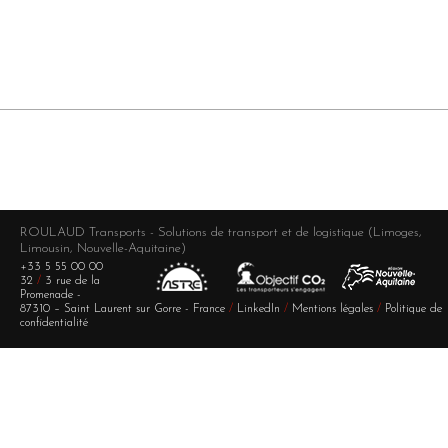
ROULAUD Transports - Solutions de transport et de logistique (Limoges,
Limousin, Nouvelle-Aquitaine)
+33 5 55 00 00
32
/
3 rue de la
Promenade -
87310 – Saint Laurent sur Gorre - France
/
LinkedIn
/
Mentions légales
/
Politique de
confidentialité