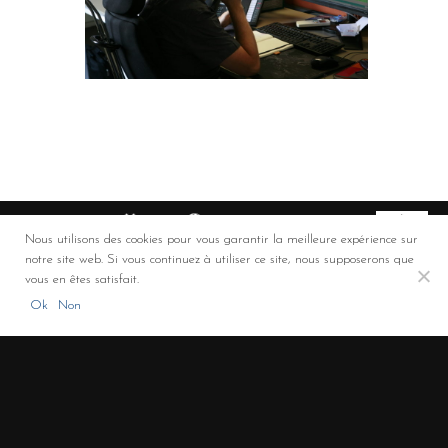
Nous utilisons des cookies pour vous garantir la meilleure expérience sur
notre site web. Si vous continuez à utiliser ce site, nous supposerons que
Co-financement FEDER
vous en êtes satisfait.
ROULAUD Transports - Solutions de transport et de logistique (Limoges,
Ok
Non
Limousin, Nouvelle-Aquitaine)
+33 5 55 00 00 32
/
3 rue de la Promenade - 87310 – Saint Laurent sur Gorre -
France
/
LinkedIn
/
Mentions légales
/
Politique de confidentialité