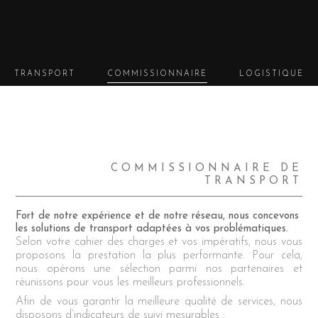
TRANSPORT
COMMISSIONNAIRE
LOGISTIQUE
COMMISSIONNAIRE DE
TRANSPORT
Fort de notre expérience et de notre réseau, nous concevons
les solutions de transport adaptées à vos problématiques.
Selon votre cahier des charges et vos impératifs, nous vous
proposons la prestation la plus performante. Pour cela,
nous opérons une sélection parmi nos partenaires et
réunissons pour vous les meilleurs professionnels.
Afin de vous garantir la meilleure qualité de services, nous
disposons d’indicateurs de suivi mesurables :