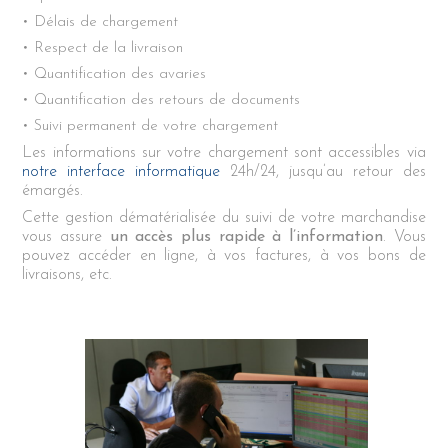
Délais de chargement
Respect de la livraison
Quantification des avaries
Quantification des retours de documents
Suivi permanent de votre chargement
Les informations sur votre chargement sont accessibles via
notre interface informatique
24h/24, jusqu’au retour des
émargés.
Cette gestion dématérialisée du suivi de votre marchandise
vous assure
un accès plus rapide à l’information
. Vous
pouvez accéder en ligne, à vos factures, à vos bons de
livraisons, etc.