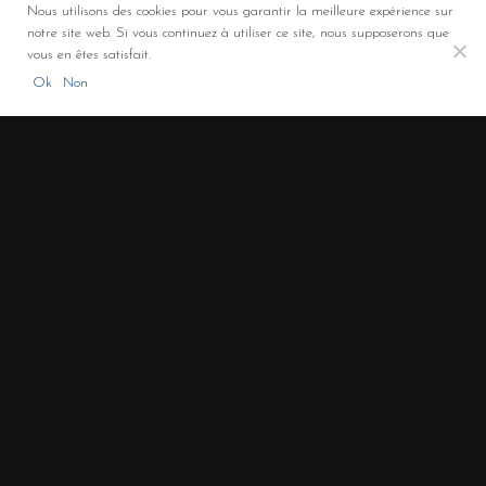
Nous utilisons des cookies pour vous garantir la meilleure expérience sur
notre site web. Si vous continuez à utiliser ce site, nous supposerons que
vous en êtes satisfait.
Co-financement FEDER
Ok
Non
ROULAUD Transports - Solutions de transport et de logistique (Limoges,
Limousin, Nouvelle-Aquitaine)
+33 5 55 00 00 32
/
3 rue de la Promenade - 87310 – Saint Laurent sur Gorre -
France
/
LinkedIn
/
Mentions légales
/
Politique de confidentialité